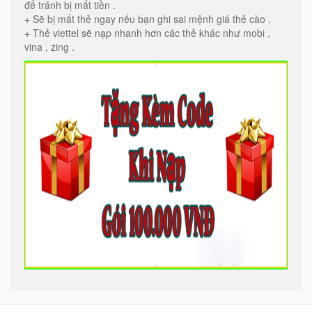
để tránh bị mất tiền .
+ Sẽ bị mất thẻ ngay nếu bạn ghi sai mệnh giá thẻ cào .
+ Thẻ viettel sẽ nạp nhanh hơn các thẻ khác như mobi ,
vina , zing .