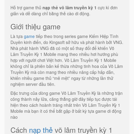
Hỗ trợ game thủ
nạp thẻ võ lâm truyền kỳ 1
cực kì đơn
giản và dễ dàng chỉ bằng thẻ cào di động.
Giới thiệu game
Là tựa
game
tiếp theo trong series game Kiếm Hiệp Tình
Duyên kinh điển, do Kingsoft sở hữu và phát hành bởi VNG.
Nhà phát hành VNG đã có một số thay đổi để khiến Võ
Lâm Truyền Kỳ 1 Mobile mang theo nhiều hơi hướng phù
hợp với người chơi Việt hơn. Võ Lâm Truyền Kỳ 1 Mobile
không chỉ là phiên bản kế thừa những tinh hoa của Võ Lâm
Truyền Kỳ mà còn mang theo nhiều nâng cấp hấp dẫn,
khiến nhiều game thủ “mê mệt” ngay từ những lần thử
nghiệm server đầu tiên.
Đặc trưng của dòng game Võ Lâm Truyền Kỳ là những trận
công thành nảy lửa, căng thẳng giờ đây tiếp tục được tái
hiện theo cách hoành tráng nhất trên Võ Lâm Truyền Kỳ 1
Mobile mà bạn ít có thể bắt gặp ở bất kỳ tựa game di động
nào
Cách
nạp thẻ
võ lâm truyền kỳ 1