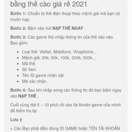
bằng
thẻ cào giá rẻ 2021
Bước 1:
Chuẩn bị thẻ điện thoại theo mệnh giá mà bạn có
muốn nạp.
Bước 2:
Bấm vào nút
NẠP THẺ NGAY
.
Bước 3:
Các game thủ nhập thông tin của thẻ cào vào.
Bao gồm:
Loại thẻ: Viettel, Mobifone, Vinaphone…
Mệnh giá: 20k, 50k, 100k, 200k, 500k…
Mã thẻ.
Số Seri.
Tên ID game nhân vật.
Mã xác nhận.
Bước 4:
Sau khi nhập xong các thông tin đó bạn bấm ngay
vào
NẠP THẺ
.
Cuối cùng đợi 5 – 10 phút rồi vào tài khoản game của mình
để kiểm tra lại.
Lưu ý
+ Các Bạn phải điền đúng ID GAME hoặc TÊN TÀI KHOẢN