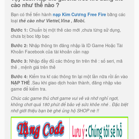
cào như thế nào ?
Bạn có thể tiến hành
nạp Kim Cương Free Fire
bằng các
loại
thẻ cào như Viettel,Vina , Mobi.
Bước 1:
Chuẩn bị một thẻ cào mới ,chưa từng sử dụng,
chưa bị boc lớp bạc
Bước 2:
Nhập thông tin đăng nhập là ID Game Hoặc Tài
Khoản Facebook của tài khoản cần nạp
Bước 3:
Nhập đầy đủ các thông tin trên thẻ : số seri, mã
thẻ , mệnh giá trên thẻ
Bước 4:
Kiểm tra kĩ các thông tin lại một lần nữa rồi ấn vào
NẠP THẺ
.Sau khi giao dịch hoàn thành, đăng nhập vào
game để kiểm tra.
Chúc các game thủ chơi game vui vẻ và nhớ nghỉ ngơi,
không chơi quá 180 phút để bảo vệ sức khỏe nhé . Đặc biệt
nhớ giới thiệu bạn bè ghé ủng hộ SHOP nè !!