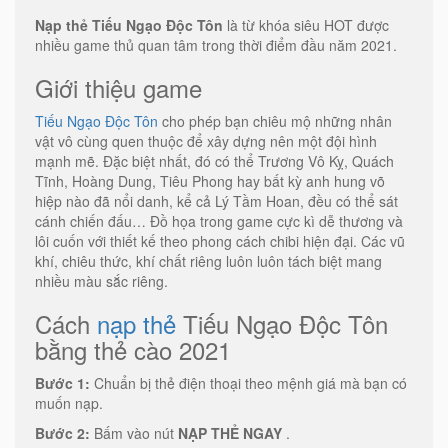
Nạp thẻ Tiếu Ngạo Độc Tôn
là từ khóa siêu HOT được
nhiều game thủ quan tâm trong thời điểm đầu năm 2021.
Giới thiệu game
Tiếu Ngạo Độc Tôn
cho phép bạn chiêu mộ những nhân
vật vô cùng quen thuộc để xây dựng nên một đội hình
mạnh mẽ. Đặc biệt nhất, đó có thể Trương Vô Kỵ, Quách
Tĩnh, Hoàng Dung, Tiêu Phong hay bất kỳ anh hung võ
hiệp nào đã nổi danh, kể cả Lý Tầm Hoan, đều có thể sát
cánh chiến đấu… Đồ họa trong game cực kì dễ thương và
lôi cuốn với thiết kế theo phong cách chibi hiện đại. Các vũ
khí, chiêu thức, khí chất riêng luôn luôn tách biệt mang
nhiều màu sắc riêng.
Cách
nạp thẻ
Tiếu Ngạo Độc Tôn
bằng thẻ cào 2021
Bước 1:
Chuẩn bị thẻ điện thoại theo mệnh giá mà bạn có
muốn nạp.
Bước 2:
Bấm vào nút
NẠP THẺ NGAY
.