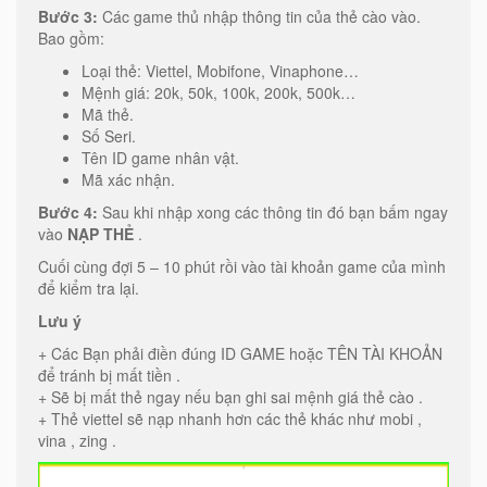
Bước 3:
Các game thủ nhập thông tin của thẻ cào vào.
Bao gồm:
Loại thẻ: Viettel, Mobifone, Vinaphone…
Mệnh giá: 20k, 50k, 100k, 200k, 500k…
Mã thẻ.
Số Seri.
Tên ID game nhân vật.
Mã xác nhận.
Bước 4:
Sau khi nhập xong các thông tin đó bạn bấm ngay
vào
NẠP THẺ
.
Cuối cùng đợi 5 – 10 phút rồi vào tài khoản game của mình
để kiểm tra lại.
Lưu ý
+ Các Bạn phải điền đúng ID GAME hoặc TÊN TÀI KHOẢN
để tránh bị mất tiền .
+ Sẽ bị mất thẻ ngay nếu bạn ghi sai mệnh giá thẻ cào .
+ Thẻ viettel sẽ nạp nhanh hơn các thẻ khác như mobi ,
vina , zing .