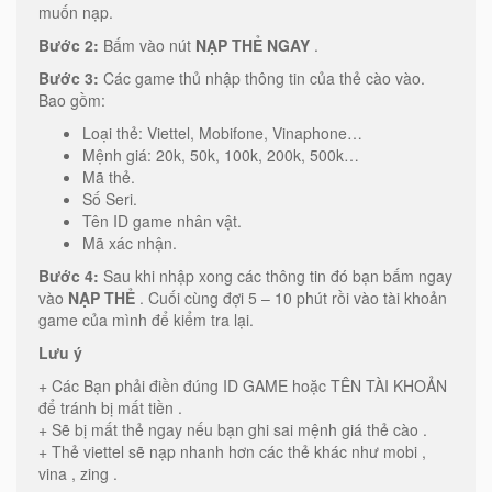
muốn nạp.
Bước 2:
Bấm vào nút
NẠP THẺ NGAY
.
Bước 3:
Các game thủ nhập thông tin của thẻ cào vào.
Bao gồm:
Loại thẻ: Viettel, Mobifone, Vinaphone…
Mệnh giá: 20k, 50k, 100k, 200k, 500k…
Mã thẻ.
Số Seri.
Tên ID game nhân vật.
Mã xác nhận.
Bước 4:
Sau khi nhập xong các thông tin đó bạn bấm ngay
vào
NẠP THẺ
. Cuối cùng đợi 5 – 10 phút rồi vào tài khoản
game của mình để kiểm tra lại.
Lưu ý
+ Các Bạn phải điền đúng ID GAME hoặc TÊN TÀI KHOẢN
để tránh bị mất tiền .
+ Sẽ bị mất thẻ ngay nếu bạn ghi sai mệnh giá thẻ cào .
+ Thẻ viettel sẽ nạp nhanh hơn các thẻ khác như mobi ,
vina , zing .