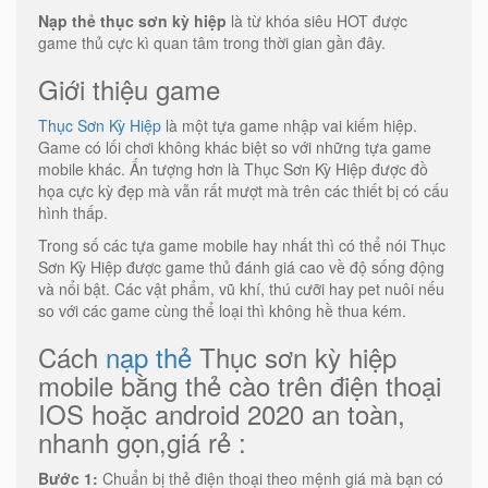
Nạp thẻ thục sơn kỳ hiệp
là từ khóa siêu HOT được
game thủ cực kì quan tâm trong thời gian gần đây.
Giới thiệu game
Thục Sơn Kỳ Hiệp
là một tựa game nhập vai kiếm hiệp.
Game có lối chơi không khác biệt so với những tựa game
mobile khác. Ấn tượng hơn là Thục Sơn Kỳ Hiệp được đồ
họa cực kỳ đẹp mà vẫn rất mượt mà trên các thiết bị có cấu
hình thấp.
Trong số các tựa game mobile hay nhất thì có thể nói Thục
Sơn Kỳ Hiệp được game thủ đánh giá cao về độ sống động
và nổi bật. Các vật phẩm, vũ khí, thú cưỡi hay pet nuôi nếu
so với các game cùng thể loại thì không hề thua kém.
Cách
nạp thẻ
Thục sơn kỳ hiệp
mobile bằng thẻ cào trên điện thoại
IOS hoặc android 2020 an toàn,
nhanh gọn,giá rẻ :
Bước 1:
Chuẩn bị thẻ điện thoại theo mệnh giá mà bạn có