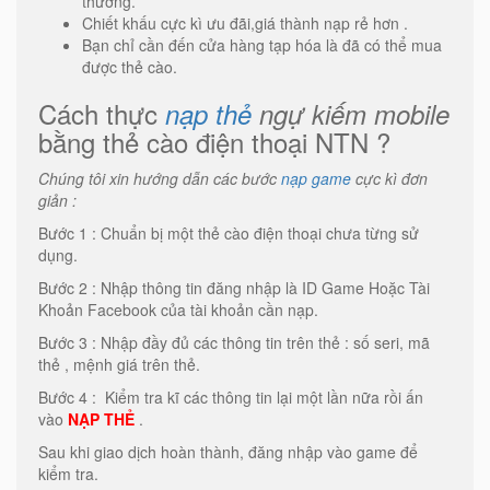
thường.
Chiết khấu cực kì ưu đãi,giá thành nạp rẻ hơn .
Bạn chỉ cần đến cửa hàng tạp hóa là đã có thể mua
được thẻ cào.
Cách thực
nạp thẻ
ngự kiếm mobile
bằng thẻ cào điện thoại NTN ?
Chúng tôi xin hướng dẫn các bước
nạp game
cực kì đơn
giản :
Bước 1 : Chuẩn bị một thẻ cào điện thoại chưa từng sử
dụng.
Bước 2 : Nhập thông tin đăng nhập là ID Game Hoặc Tài
Khoản Facebook của tài khoản cần nạp.
Bước 3 : Nhập đầy đủ các thông tin trên thẻ : số seri, mã
thẻ , mệnh giá trên thẻ.
Bước 4 : Kiểm tra kĩ các thông tin lại một lần nữa rồi ấn
vào
NẠP THẺ
.
Sau khi giao dịch hoàn thành, đăng nhập vào game để
kiểm tra.