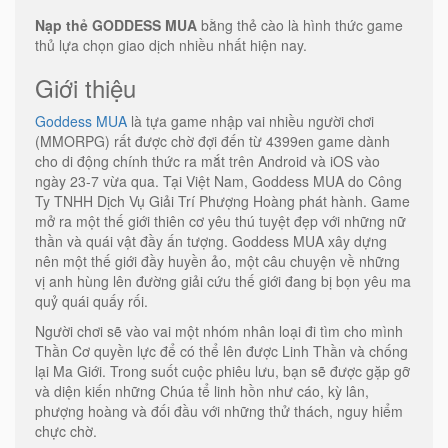
Nạp thẻ GODDESS MUA
bằng thẻ cào là hình thức game
thủ lựa chọn giao dịch nhiều nhất hiện nay.
Giới thiệu
Goddess MUA
là tựa game nhập vai nhiều người chơi
(MMORPG) rất được chờ đợi đến từ 4399en game dành
cho di động chính thức ra mắt trên Android và iOS vào
ngày 23-7 vừa qua. Tại Việt Nam, Goddess MUA do Công
Ty TNHH Dịch Vụ Giải Trí Phượng Hoàng phát hành. Game
mở ra một thế giới thiên cơ yêu thú tuyệt đẹp với những nữ
thần và quái vật đầy ấn tượng. Goddess MUA xây dựng
nên một thế giới đầy huyền ảo, một câu chuyện về những
vị anh hùng lên đường giải cứu thế giới đang bị bọn yêu ma
quỷ quái quấy rối.
Người chơi sẽ vào vai một nhóm nhân loại đi tìm cho mình
Thần Cơ quyền lực để có thể lên được Linh Thần và chống
lại Ma Giới. Trong suốt cuộc phiêu lưu, bạn sẽ được gặp gỡ
và diện kiến những Chúa tể linh hồn như cáo, kỳ lân,
phượng hoàng và đối đầu với những thử thách, nguy hiểm
chực chờ.