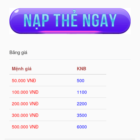
Bảng giá
Mệnh giá
KNB
50.000 VNĐ
500
100.000 VNĐ
1100
200.000 VNĐ
2200
300.000 VNĐ
3500
500.000 VNĐ
6000